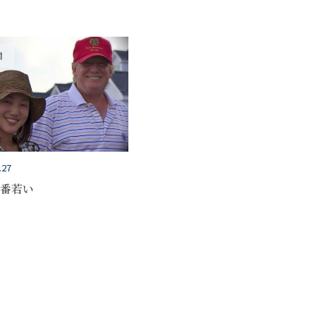
間
.27
番若い