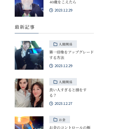
40歳をこえたら
2023.12.29
最新記事
人間関係
第一印象をアップグレード
する方法
2023.12.29
人間関係
良い人すぎると損をす
る？
2023.12.27
お金
お金のコントロールの極